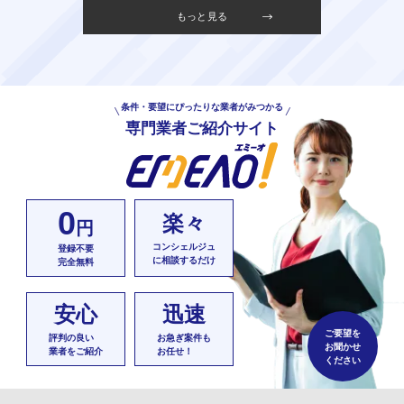
もっと見る
条件・要望にぴったりな業者がみつかる
専門業者ご紹介サイト
0
楽々
円
コンシェルジュ
登録不要
に相談するだけ
完全無料
安心
迅速
ご要望を
評判の良い
お急ぎ案件も
お聞かせ
業者をご紹介
お任せ！
ください