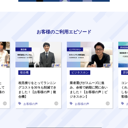
お客様のご利用エピソード
複合機
ビジネスホン
原
た
相見積りをとってランニン
業者選びがスムーズに進
コン
して
グコストを30％も削減でき
み、余裕で納期に間に合い
くれ
様の
ました！【お客様の声｜複
ました！【お客様の声｜ビ
しを
合機】
ジネスホン】
客様
お客様の声
お客様の声