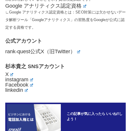
Google アナリティクス認定資格
∟Google アナリティクス認定資格とは：SEO対策には欠かせないデー
タ解析ツール「Googleアナリティクス」の習熟度をGoogleが公式に認
定する資格です。
公式アカウント
rank-quest公式X（旧Twitter）
杉本貴之 SNSアカウント
X
instagram
Facebook
linkedin
この記事が気に入ったら いいね!!し
よう！