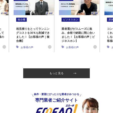
複合機
ビジネスホン
原
た
相見積りをとってランニン
業者選びがスムーズに進
コン
して
グコストを30％も削減でき
み、余裕で納期に間に合い
くれ
様の
ました！【お客様の声｜複
ました！【お客様の声｜ビ
しを
合機】
ジネスホン】
客様
お客様の声
お客様の声
もっと見る
条件・要望にぴったりな業者がみつかる
専門業者ご紹介サイト