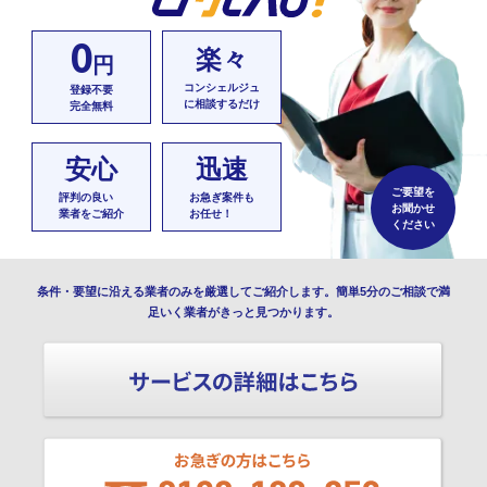
0
楽々
円
コンシェルジュ
登録不要
に相談するだけ
完全無料
安心
迅速
ご要望を
評判の良い
お急ぎ案件も
お聞かせ
業者をご紹介
お任せ！
ください
条件・要望に沿える業者のみを厳選してご紹介します。簡単5分のご相談で満
足いく業者がきっと見つかります。