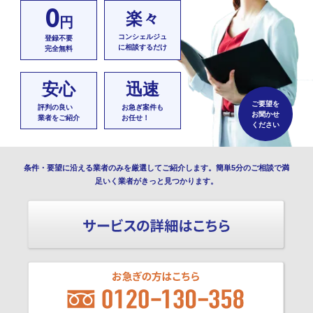
0
楽々
円
コンシェルジュ
登録不要
に相談するだけ
完全無料
安心
迅速
ご要望を
評判の良い
お急ぎ案件も
お聞かせ
業者をご紹介
お任せ！
ください
条件・要望に沿える業者のみを厳選してご紹介します。簡単5分のご相談で満
足いく業者がきっと見つかります。