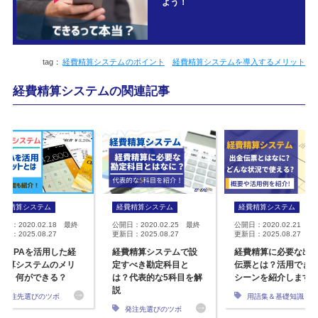
よう！
経費精算システムのポイント
経費精算システムを導入するメリット
経費精算システムの関連記事
経費精算システム
経費精算システム
経費精算システム
開日：2020.02.18 最終
公開日：2020.02.25 最終
公開日：2020.02.21 最
日：2025.08.27
更新日：2025.08.27
更新日：2025.08.27
I・RPAを活用した経
経費精算システムで設
経費精算に必要な出
精算システムのメリ
定すべき勘定科目と
伝票とは？活用でき
ト！何ができる？
は？代表的な5科目を解
シーンを紹介します
説
発注先選びのツボ
用語集＆基礎知識
発注先選びのツボ