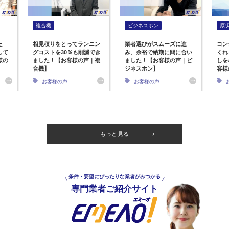
複合機
ビジネスホン
原
た
相見積りをとってランニン
業者選びがスムーズに進
コン
して
グコストを30％も削減でき
み、余裕で納期に間に合い
くれ
様の
ました！【お客様の声｜複
ました！【お客様の声｜ビ
しを
合機】
ジネスホン】
客様
お客様の声
お客様の声
もっと見る
条件・要望にぴったりな業者がみつかる
専門業者ご紹介サイト