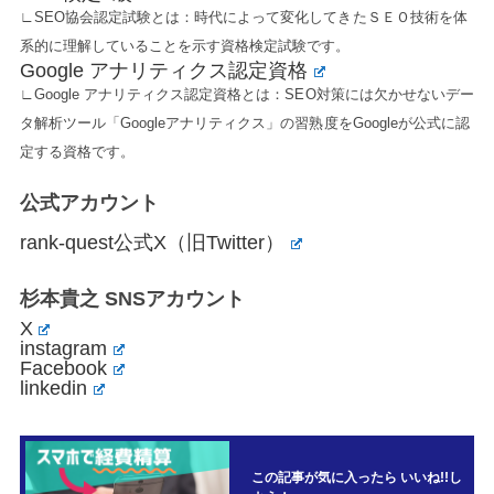
∟SEO協会認定試験とは：時代によって変化してきたＳＥＯ技術を体
系的に理解していることを示す資格検定試験です。
Google アナリティクス認定資格
∟Google アナリティクス認定資格とは：SEO対策には欠かせないデー
タ解析ツール「Googleアナリティクス」の習熟度をGoogleが公式に認
定する資格です。
公式アカウント
rank-quest公式X（旧Twitter）
杉本貴之 SNSアカウント
X
instagram
Facebook
linkedin
この記事が気に入ったら いいね!!し