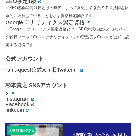
SEO検定1級
∟SEO協会認定試験とは：時代によって変化してきたＳＥＯ技術を体
系的に理解していることを示す資格検定試験です。
Google アナリティクス認定資格
∟Google アナリティクス認定資格とは：SEO対策には欠かせないデー
タ解析ツール「Googleアナリティクス」の習熟度をGoogleが公式に認
定する資格です。
公式アカウント
rank-quest公式X（旧Twitter）
杉本貴之 SNSアカウント
X
instagram
Facebook
linkedin
この記事が気に入ったら いいね!!し