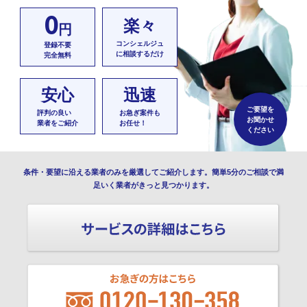
0
楽々
円
コンシェルジュ
登録不要
に相談するだけ
完全無料
安心
迅速
ご要望を
評判の良い
お急ぎ案件も
お聞かせ
業者をご紹介
お任せ！
ください
条件・要望に沿える業者のみを厳選してご紹介します。簡単5分のご相談で満
足いく業者がきっと見つかります。