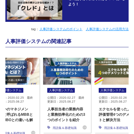
よう！
人事評価システムのポイント
人事評価システムの活用方法
人事評価システムの関連記事
人事評価システム
人事評価システム
人事評価システム
開日：2020.02.25 最終
公開日：2020.02.27 最終
公開日：2020.02.26 最
日：2025.08.27
更新日：2025.08.27
更新日：2025.08.27
思いのマネジメン
人事担当者の業務内容
エクセルを使った人
」と呼ばれるMBBと
と業務効率化のための3
評価管理4つのデメリ
？MBOとの違いも解
つのポイントを紹介
トと解決方法
用語集＆基礎知識
用語集＆基礎知識
用語集＆基礎知識