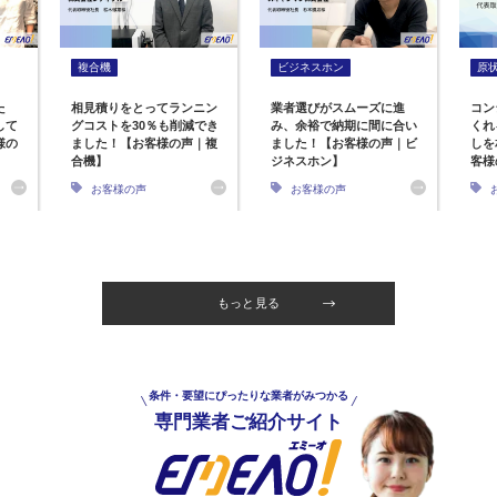
複合機
ビジネスホン
原
た
相見積りをとってランニン
業者選びがスムーズに進
コン
して
グコストを30％も削減でき
み、余裕で納期に間に合い
くれ
様の
ました！【お客様の声｜複
ました！【お客様の声｜ビ
しを
合機】
ジネスホン】
客様
お客様の声
お客様の声
もっと見る
条件・要望にぴったりな業者がみつかる
専門業者ご紹介サイト