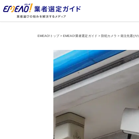
EMEAO!トップ
>
EMEAO!業者選定ガイド
>
防犯カメラ
>
発注先選び