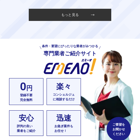
もっと見る
条件・要望にぴったりな業者がみつかる
専門業者ご紹介サイト
0
楽々
円
コンシェルジュ
登録不要
に相談するだけ
完全無料
安心
迅速
ご要望を
評判の良い
お急ぎ案件も
お聞かせ
業者をご紹介
お任せ！
ください