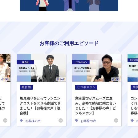
お客様のご利用エピソード
複合機
ビジネスホン
原
た
相見積りをとってランニン
業者選びがスムーズに進
コン
して
グコストを30％も削減でき
み、余裕で納期に間に合い
くれ
様の
ました！【お客様の声｜複
ました！【お客様の声｜ビ
しを
合機】
ジネスホン】
客様
お客様の声
お客様の声