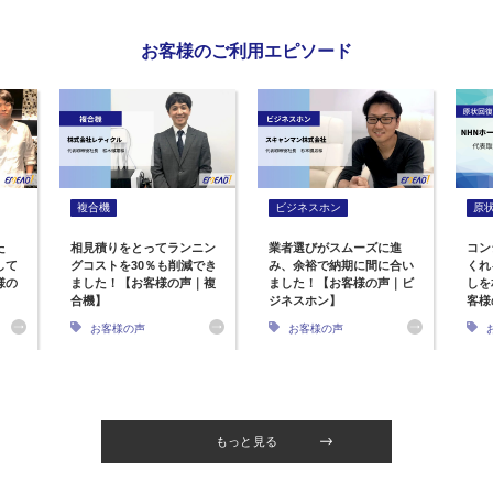
お客様のご利用エピソード
複合機
ビジネスホン
原
た
相見積りをとってランニン
業者選びがスムーズに進
コン
して
グコストを30％も削減でき
み、余裕で納期に間に合い
くれ
様の
ました！【お客様の声｜複
ました！【お客様の声｜ビ
しを
合機】
ジネスホン】
客様
お客様の声
お客様の声
もっと見る