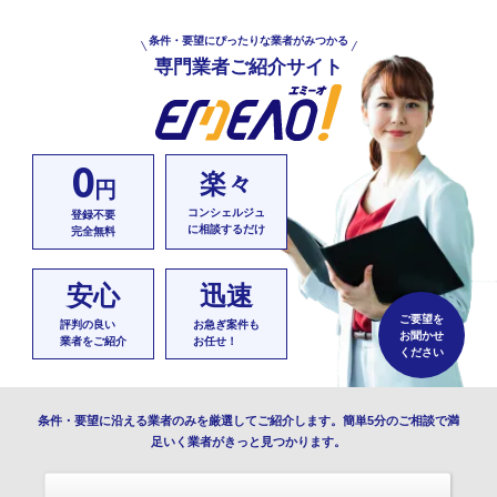
条件・要望にぴったりな業者がみつかる
専門業者ご紹介サイト
0
楽々
円
コンシェルジュ
登録不要
に相談するだけ
完全無料
安心
迅速
ご要望を
評判の良い
お急ぎ案件も
お聞かせ
業者をご紹介
お任せ！
ください
条件・要望に沿える業者のみを厳選してご紹介します。簡単5分のご相談で満
足いく業者がきっと見つかります。