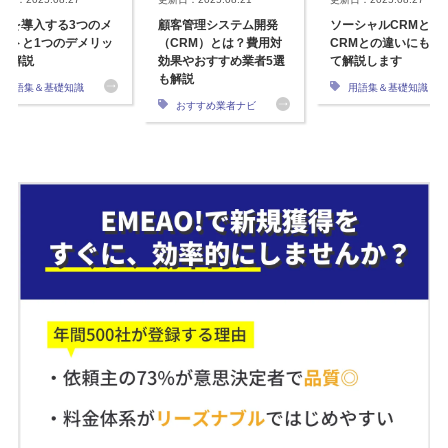
FAを導入する3つのメ
顧客管理システム開発
ソーシャルCRMとは
ットと1つのデメリッ
（CRM）とは？費用対
CRMとの違いにも触
を解説
効果やおすすめ業者5選
て解説します
も解説
用語集＆基礎知識
用語集＆基礎知識
おすすめ業者ナビ