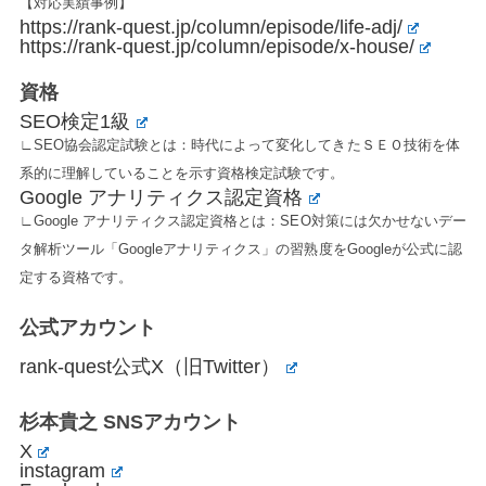
【対応実績事例】
https://rank-quest.jp/column/episode/life-adj/
https://rank-quest.jp/column/episode/x-house/
資格
SEO検定1級
∟SEO協会認定試験とは：時代によって変化してきたＳＥＯ技術を体
系的に理解していることを示す資格検定試験です。
Google アナリティクス認定資格
∟Google アナリティクス認定資格とは：SEO対策には欠かせないデー
タ解析ツール「Googleアナリティクス」の習熟度をGoogleが公式に認
定する資格です。
公式アカウント
rank-quest公式X（旧Twitter）
杉本貴之 SNSアカウント
X
instagram