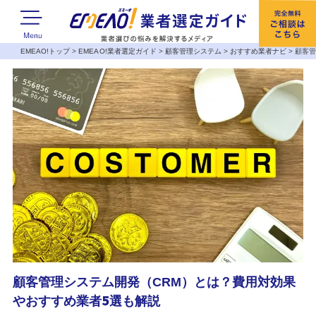
EMEAO!トップ
>
EMEAO!業者選定ガイド
>
顧客管理システム
>
おすすめ業者ナビ
>
顧客管
顧客管理システム開発（CRM）とは？費用対効果
やおすすめ業者5選も解説