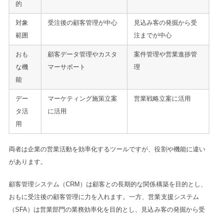
的
対象
受注後の顧客管理が中心
見込み客の発掘から受
範囲
注までが中心
おも
顧客データ管理やカスタ
案件管理や営業進捗管
な機
マーサポート
理
能
デー
マーケティング施策立案
営業戦略立案に活用
タ活
に活用
用
両者は企業の営業活動を効率化するツールですが、役割や機能に違い
があります。
顧客管理システム（CRM）は顧客との長期的な関係構築を目的とし、
おもに受注後の顧客管理に力を入れます。一方、営業支援システム
（SFA）は営業部門の業務効率化を目的とし、見込み客の発掘から受