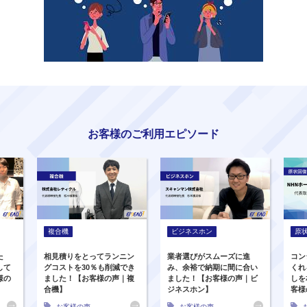
お客様のご利用エピソード
複合機
ビジネスホン
原
た
相見積りをとってランニン
業者選びがスムーズに進
コン
して
グコストを30％も削減でき
み、余裕で納期に間に合い
くれ
様の
ました！【お客様の声｜複
ました！【お客様の声｜ビ
しを
合機】
ジネスホン】
客様
お客様の声
お客様の声