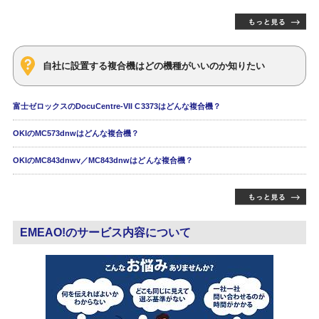
自社に設置する複合機はどの機種がいいのか知りたい
富士ゼロックスのDocuCentre-VII C3373はどんな複合機？
OKIのMC573dnwはどんな複合機？
OKIのMC843dnwv／MC843dnwはどんな複合機？
EMEAO!のサービス内容について