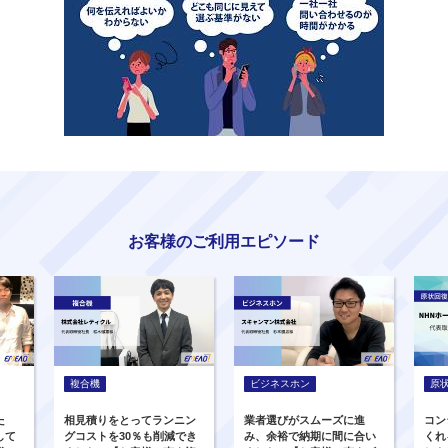
お客様のご利用エピソード
複合機
ビジネスホン
原
た
相見積りをとってランニン
業者選びがスムーズに進
コン
して
グコストを30％も削減でき
み、余裕で納期に間に合い
くれ