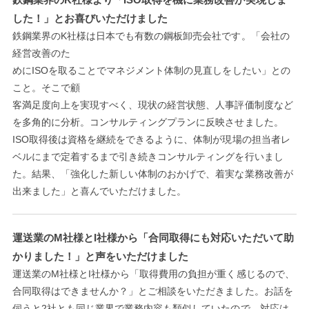
した！」とお喜びいただけました
鉄鋼業界のK社様は日本でも有数の鋼板卸売会社です。「会社の
経営改善のた
めにISOを取ることでマネジメント体制の見直しをしたい」との
こと。そこで顧
客満足度向上を実現すべく、現状の経営状態、人事評価制度など
を多角的に分析。コンサルティングプランに反映させました。
ISO取得後は資格を継続をできるように、体制が現場の担当者レ
ベルにまで定着するまで引き続きコンサルティングを行いまし
た。結果、「強化した新しい体制のおかげで、着実な業務改善が
出来ました」と喜んでいただけました。
運送業のM社様とI社様から「合同取得にも対応いただいて助
かりました！」と声をいただけました
運送業のM社様とI社様から「取得費用の負担が重く感じるので、
合同取得はできませんか？」とご相談をいただきました。お話を
伺うと2社とも同じ業界で業務内容も類似していたので、対応は