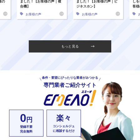
様の
ました！【お客様の声｜複
ました！【お客様の声｜ビ
しを
合機】
ジネスホン】
客様
お客様の声
お客様の声
もっと見る
条件・要望にぴったりな業者がみつかる
専門業者ご紹介サイト
0
楽々
円
コンシェルジュ
登録不要
に相談するだけ
完全無料