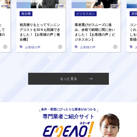
複合機
ビジネスホン
原
た
相見積りをとってランニン
業者選びがスムーズに進
コン
して
グコストを30％も削減でき
み、余裕で納期に間に合い
くれ
様の
ました！【お客様の声｜複
ました！【お客様の声｜ビ
しを
合機】
ジネスホン】
客様
お客様の声
お客様の声
もっと見る
条件・要望にぴったりな業者がみつかる
専門業者ご紹介サイト