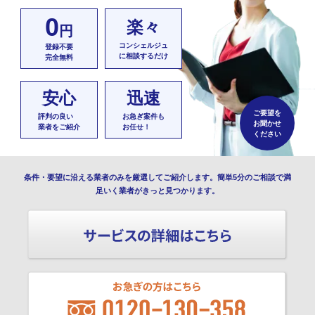
0
楽々
円
コンシェルジュ
登録不要
に相談するだけ
完全無料
安心
迅速
ご要望を
評判の良い
お急ぎ案件も
お聞かせ
業者をご紹介
お任せ！
ください
条件・要望に沿える業者のみを厳選してご紹介します。簡単5分のご相談で満
足いく業者がきっと見つかります。