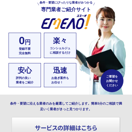
条件・要望にぴったりな業者がみつかる
専門業者ご紹介サイト
0
楽々
円
コンシェルジュ
登録不要
に相談するだけ
完全無料
安心
迅速
ご要望を
評判の良い
お急ぎ案件も
お聞かせ
業者をご紹介
お任せ！
ください
条件・要望に沿える業者のみを厳選してご紹介します。簡単5分のご相談で満
足いく業者がきっと見つかります。