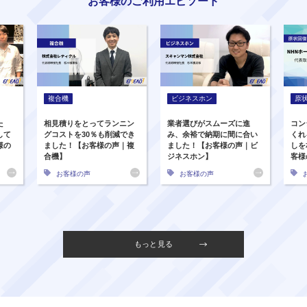
お客様のご利用エピソード
複合機
ビジネスホン
原
た
相見積りをとってランニン
業者選びがスムーズに進
コン
して
グコストを30％も削減でき
み、余裕で納期に間に合い
くれ
様の
ました！【お客様の声｜複
ました！【お客様の声｜ビ
しを
合機】
ジネスホン】
客様
お客様の声
お客様の声
もっと見る