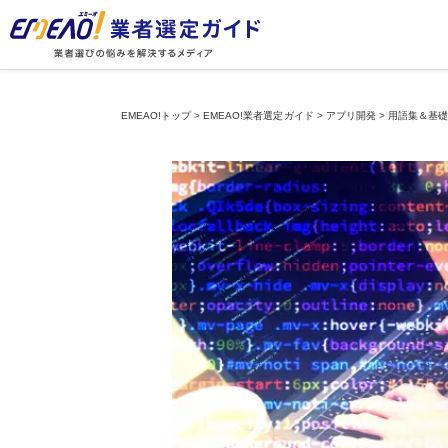
EMEAO!トップ
>
EMEAO!業者選定ガイド
>
アプリ開発
>
用語集＆基