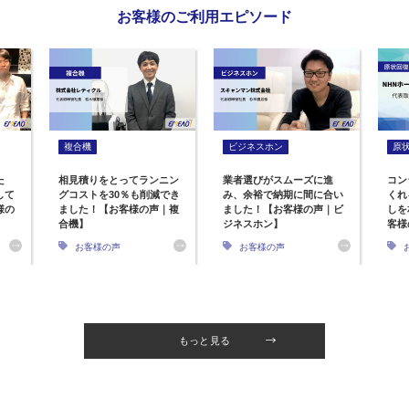
お客様のご利用エピソード
複合機
ビジネスホン
原
た
相見積りをとってランニン
業者選びがスムーズに進
コン
して
グコストを30％も削減でき
み、余裕で納期に間に合い
くれ
様の
ました！【お客様の声｜複
ました！【お客様の声｜ビ
しを
合機】
ジネスホン】
客様
お客様の声
お客様の声
もっと見る