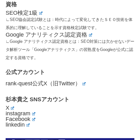
資格
SEO検定1級
∟SEO協会認定試験とは：時代によって変化してきたＳＥＯ技術を体
系的に理解していることを示す資格検定試験です。
Google アナリティクス認定資格
∟Google アナリティクス認定資格とは：SEO対策には欠かせないデー
タ解析ツール「Googleアナリティクス」の習熟度をGoogleが公式に認
定する資格です。
公式アカウント
rank-quest公式X（旧Twitter）
杉本貴之 SNSアカウント
X
instagram
Facebook
linkedin