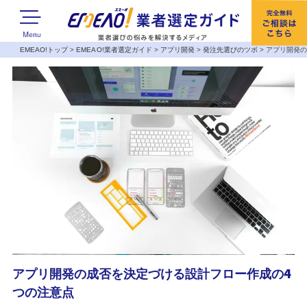
EMEAO!トップ
>
EMEAO!業者選定ガイド
>
アプリ開発
>
発注先選びのツボ
>
アプリ開発の
アプリ開発の成否を決定づける設計フロー作成の4
つの注意点