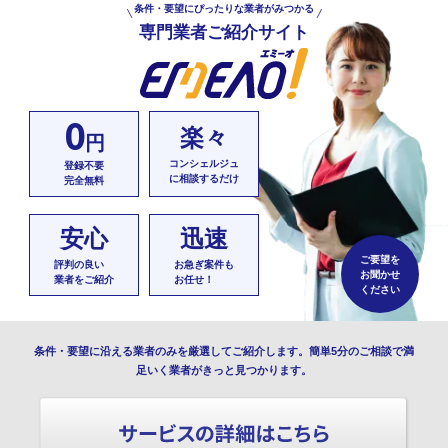
条件・要望にぴったりな業者がみつかる
専門業者ご紹介サイト
0
楽々
円
コンシェルジュ
登録不要
に相談するだけ
完全無料
安心
迅速
ご要望を
評判の良い
お急ぎ案件も
お聞かせ
業者をご紹介
お任せ！
ください
条件・要望に沿える業者のみを厳選してご紹介します。簡単5分のご相談で満
足いく業者がきっと見つかります。