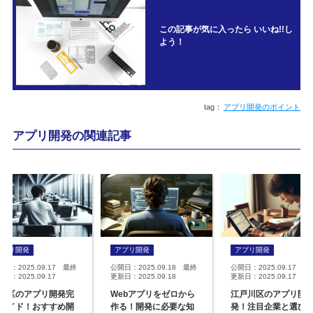
この記事が気に入ったら いいね!!し
よう！
アプリ開発のポイント
アプリ開発の関連記事
アプリ開発
アプリ開発
アプリ開発
開日：2025.09.17 最終
公開日：2025.09.18 最終
公開日：2025.09.17 最
日：2025.09.17
更新日：2025.09.18
更新日：2025.09.17
並区のアプリ開発完
Webアプリをゼロから
江戸川区のアプリ開
ガイド！おすすめ開
作る！開発に必要な知
発！注目企業と選び