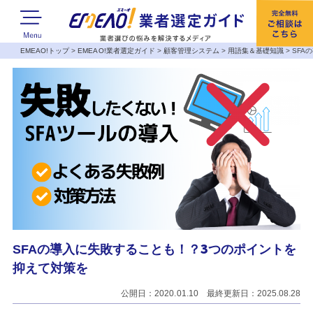
EMEAO!トップ
>
EMEAO!業者選定ガイド
>
顧客管理システム
>
用語集＆基礎知識
>
SFA
SFAの導入に失敗することも！？3つのポイントを
抑えて対策を
公開日：2020.01.10 最終更新日：2025.08.28