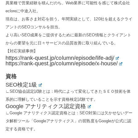
異業種で営業経験を積んだのち、Web業界に可能性を感じて株式会社
ecloreに中途入社。
現在は、お客さま対応を担う。年間実績として、120社を超えるクライ
アントのSEOコンサルを担当。
より高いSEO成果をご提供するために最新のSEO情報とクライアント
からの要望を元に日々サービスの品質改善に取り組んでいる。
【対応実績事例】
https://rank-quest.jp/column/episode/life-adj/
https://rank-quest.jp/column/episode/x-house/
資格
SEO検定1級
∟SEO協会認定試験とは：時代によって変化してきたＳＥＯ技術を体
系的に理解していることを示す資格検定試験です。
Google アナリティクス認定資格
∟Google アナリティクス認定資格とは：SEO対策には欠かせないデー
タ解析ツール「Googleアナリティクス」の習熟度をGoogleが公式に認
定する資格です。