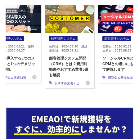
顧客管理システム
顧客管理システム
顧客管理システム
開日：2020.02.21 最終
公開日：2024.09.30 最終
公開日：2020.02.27 最
日：2025.08.27
更新日：2025.08.21
更新日：2025.08.27
FAを導入する3つのメ
顧客管理システム開発
ソーシャルCRMとは
ットと1つのデメリッ
（CRM）とは？費用対
CRMとの違いにも触
を解説
効果やおすすめ業者5選
て解説します
も解説
用語集＆基礎知識
用語集＆基礎知識
おすすめ業者ナビ