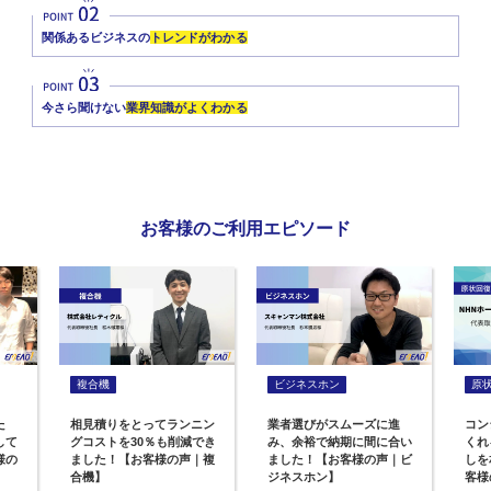
関係あるビジネスの
トレンドがわかる
今さら聞けない
業界知識がよくわかる
お客様のご利用エピソード
複合機
ビジネスホン
原
た
相見積りをとってランニン
業者選びがスムーズに進
コン
して
グコストを30％も削減でき
み、余裕で納期に間に合い
くれ
様の
ました！【お客様の声｜複
ました！【お客様の声｜ビ
しを
合機】
ジネスホン】
客様