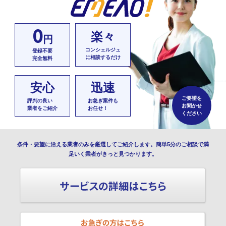
0
楽々
円
コンシェルジュ
登録不要
に相談するだけ
完全無料
安心
迅速
ご要望を
評判の良い
お急ぎ案件も
お聞かせ
業者をご紹介
お任せ！
ください
条件・要望に沿える業者のみを厳選してご紹介します。簡単5分のご相談で満
足いく業者がきっと見つかります。