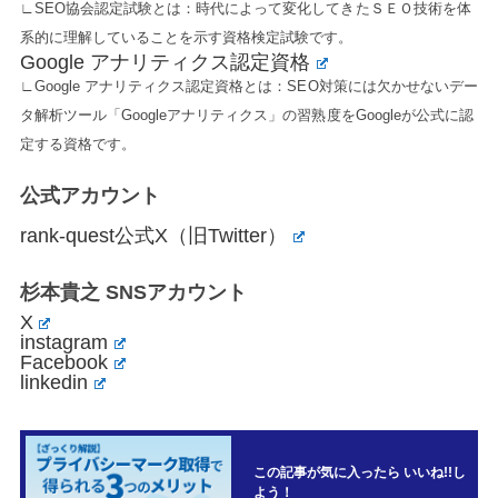
∟SEO協会認定試験とは：時代によって変化してきたＳＥＯ技術を体
系的に理解していることを示す資格検定試験です。
Google アナリティクス認定資格
∟Google アナリティクス認定資格とは：SEO対策には欠かせないデー
タ解析ツール「Googleアナリティクス」の習熟度をGoogleが公式に認
定する資格です。
公式アカウント
rank-quest公式X（旧Twitter）
杉本貴之 SNSアカウント
X
instagram
Facebook
linkedin
この記事が気に入ったら いいね!!し
よう！