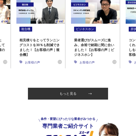
複合機
ビジネスホン
原
た
相見積りをとってランニン
業者選びがスムーズに進
コン
して
グコストを30％も削減でき
み、余裕で納期に間に合い
くれ
様の
ました！【お客様の声｜複
ました！【お客様の声｜ビ
しを
合機】
ジネスホン】
客様
お客様の声
お客様の声
もっと見る
条件・要望にぴったりな業者がみつかる
専門業者ご紹介サイト