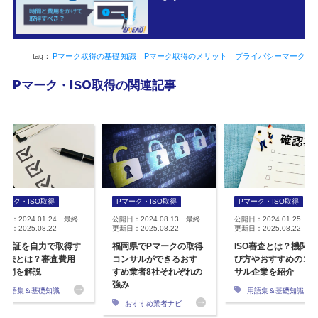
Pマーク取得の基礎知識
Pマーク取得のメリット
プライバシーマーク
Pマーク・ISO取得の関連記事
Pマーク・ISO取得
Pマーク・ISO取得
Pマーク・ISO取得
開日：2024.01.24 最終
公開日：2024.08.13 最終
公開日：2024.01.25 最
日：2025.08.22
更新日：2025.08.22
更新日：2025.08.22
SO認証を自力で取得す
福岡県でPマークの取得
ISO審査とは？機関の
方法とは？審査費用
コンサルができるおす
び方やおすすめのコ
期間を解説
すめ業者8社それぞれの
サル企業を紹介
強み
用語集＆基礎知識
用語集＆基礎知識
おすすめ業者ナビ