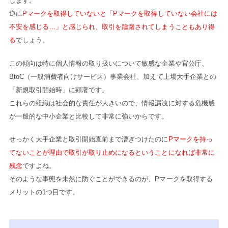
します。
逆に
Pマークを取得していないと「Pマークを取得していない会社には
不安を感じる…」と感じられ、取引を躊躇されてしまうこともあり得
る
でしょう。
この傾向は特に個人情報の取り扱いについて敏感な企業や官公庁、
BtoC（一般消費者向けサービス）事業会社、加えて上場大手企業との
「新規取引開始時」に顕著です。
これらの組織は社会的な責任が大きいので、情報漏洩に対する危機感
が一般的な中小企業と比較して非常に強いからです。
せっかく大手企業と取引開始直前まで漕ぎつけたのに
Pマークを持っ
てないことが理由で取引が取り止めになるということになれば非常に
残念
ですよね。
そのような事態を未然に防ぐことができるのが、Pマークを取得する
メリットの1つ目です。