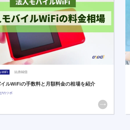
WiFi
11月02日
イルWiFiの手数料と月額料金の相場を紹介
びのツボ