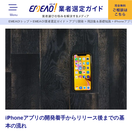
EMEAO!トップ
>
EMEAO!業者選定ガイド
>
アプリ開発
>
用語集＆基礎知識
>
iPhone
iPhoneアプリの開発着手からリリース後までの基
本の流れ