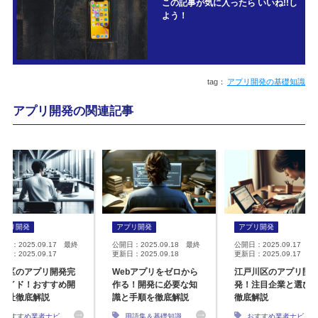
この記事が気に入ったら いいね!!し
よう！
アプリ開発の基礎知識
アプリ開発の関連記事
アプリ開発
アプリ開発
アプリ開発
開日：2025.09.17 最終
公開日：2025.09.18 最終
公開日：2025.09.17 最
日：2025.09.17
更新日：2025.09.18
更新日：2025.09.17
並区のアプリ開発完
Webアプリをゼロから
江戸川区のアプリ開
ガイド！おすすめ開
作る！開発に必要な知
発！注目企業と選び
会社徹底解説
識と手順を徹底解説
徹底解説
おすすめ業者ナビ
用語集＆基礎知識
おすすめ業者ナビ