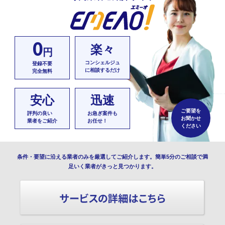
0
楽々
円
コンシェルジュ
登録不要
に相談するだけ
完全無料
安心
迅速
ご要望を
評判の良い
お急ぎ案件も
お聞かせ
業者をご紹介
お任せ！
ください
条件・要望に沿える業者のみを厳選してご紹介します。簡単5分のご相談で満
足いく業者がきっと見つかります。