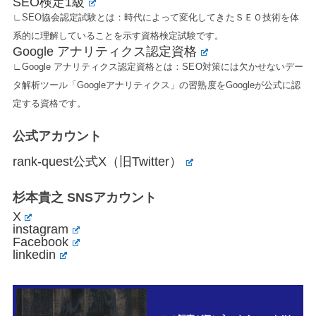
SEO検定1級
∟SEO協会認定試験とは：時代によって変化してきたＳＥＯ技術を体
系的に理解していることを示す資格検定試験です。
Google アナリティクス認定資格
∟Google アナリティクス認定資格とは：SEO対策には欠かせないデー
タ解析ツール「Googleアナリティクス」の習熟度をGoogleが公式に認
定する資格です。
公式アカウント
rank-quest公式X（旧Twitter）
杉本貴之 SNSアカウント
X
instagram
Facebook
linkedin