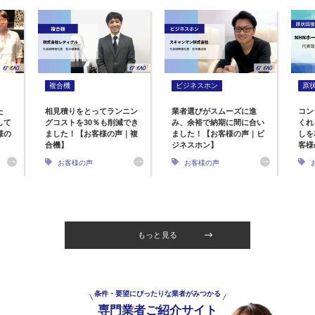
複合機
ビジネスホン
原
た
相見積りをとってランニン
業者選びがスムーズに進
コン
して
グコストを30％も削減でき
み、余裕で納期に間に合い
くれ
様の
ました！【お客様の声｜複
ました！【お客様の声｜ビ
しを
合機】
ジネスホン】
客様
お客様の声
お客様の声
もっと見る
条件・要望にぴったりな業者がみつかる
専門業者ご紹介サイト