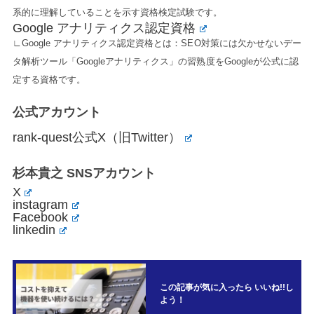
系的に理解していることを示す資格検定試験です。
Google アナリティクス認定資格
∟Google アナリティクス認定資格とは：SEO対策には欠かせないデー
タ解析ツール「Googleアナリティクス」の習熟度をGoogleが公式に認
定する資格です。
公式アカウント
rank-quest公式X（旧Twitter）
杉本貴之 SNSアカウント
X
instagram
Facebook
linkedin
この記事が気に入ったら いいね!!し
よう！