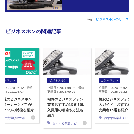
ビジネスホンのリース
ビジネスホンの関連記事
ビジネスホン
ビジネスホン
ビジネスホン
開日：2020.06.12 最終
公開日：2024.08.02 最終
公開日：2024.08.02 最
日：2021.05.07
更新日：2025.09.02
更新日：2025.08.22
士通のビジネスホン
福岡のビジネスフォン
格安ビジネスフォン
他メーカーとどこが
業者おすすめ13選！導
入ガイド！おすすめ
う？3つの特徴を紹介
入費用の相場や方法も
売業者15選も紹介
紹介
発注先選びのツボ
おすすめ業者ナビ
おすすめ業者ナビ