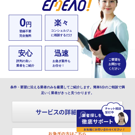
0
楽々
円
コンシェルジュ
登録不要
に相談するだけ
完全無料
安心
迅速
ご要望を
評判の良い
お急ぎ案件も
お聞かせ
業者をご紹介
お任せ！
ください
条件・要望に沿える業者のみを厳選してご紹介します。簡単5分のご相談で満
足いく業者がきっと見つかります。