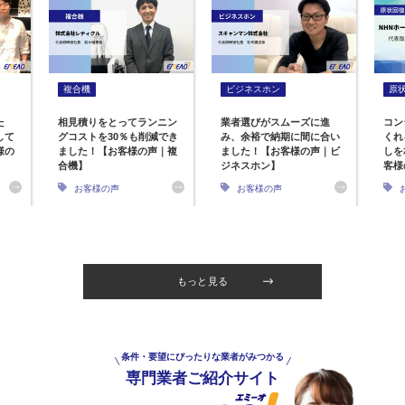
複合機
ビジネスホン
原
た
相見積りをとってランニン
業者選びがスムーズに進
コン
して
グコストを30％も削減でき
み、余裕で納期に間に合い
くれ
様の
ました！【お客様の声｜複
ました！【お客様の声｜ビ
しを
合機】
ジネスホン】
客様
お客様の声
お客様の声
もっと見る
条件・要望にぴったりな業者がみつかる
専門業者ご紹介サイト