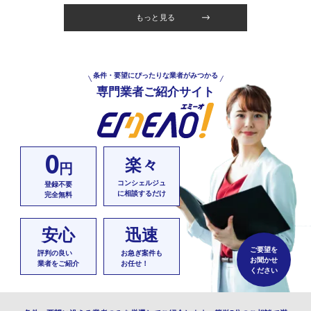
もっと見る
条件・要望にぴったりな業者がみつかる
専門業者ご紹介サイト
0
楽々
円
コンシェルジュ
登録不要
に相談するだけ
完全無料
安心
迅速
ご要望を
評判の良い
お急ぎ案件も
お聞かせ
業者をご紹介
お任せ！
ください