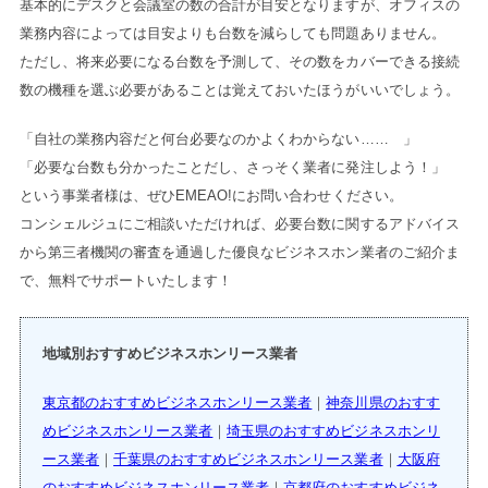
基本的にデスクと会議室の数の合計が目安となりますが、オフィスの
業務内容によっては目安よりも台数を減らしても問題ありません。
ただし、将来必要になる台数を予測して、その数をカバーできる接続
数の機種を選ぶ必要があることは覚えておいたほうがいいでしょう。
「自社の業務内容だと何台必要なのかよくわからない…… 」
「必要な台数も分かったことだし、さっそく業者に発注しよう！」
という事業者様は、ぜひEMEAO!にお問い合わせください。
コンシェルジュにご相談いただければ、必要台数に関するアドバイス
から第三者機関の審査を通過した優良なビジネスホン業者のご紹介ま
で、無料でサポートいたします！
地域別おすすめビジネスホンリース業者
東京都のおすすめビジネスホンリース業者
｜
神奈川県のおすす
めビジネスホンリース業者
｜
埼玉県のおすすめビジネスホンリ
ース業者
｜
千葉県のおすすめビジネスホンリース業者
｜
大阪府
のおすすめビジネスホンリース業者
｜
京都府のおすすめビジネ