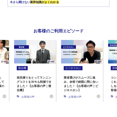
今さら聞けない
業界知識がよくわかる
お客様のご利用エピソード
複合機
ビジネスホン
原
た
相見積りをとってランニン
業者選びがスムーズに進
コン
して
グコストを30％も削減でき
み、余裕で納期に間に合い
くれ
様の
ました！【お客様の声｜複
ました！【お客様の声｜ビ
しを
合機】
ジネスホン】
客様
お客様の声
お客様の声