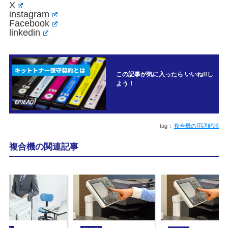
X
instagram
Facebook
linkedin
この記事が気に入ったら いいね!!し
よう！
複合機の用語解説
複合機の関連記事