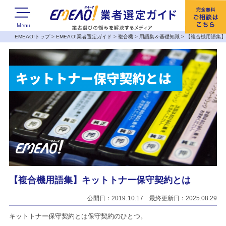
EMEAO!トップ
>
EMEAO!業者選定ガイド
>
複合機
>
用語集＆基礎知識
>
【複合機用語集
【複合機用語集】キットトナー保守契約とは
公開日：2019.10.17 最終更新日：2025.08.29
キットトナー保守契約とは保守契約のひとつ。