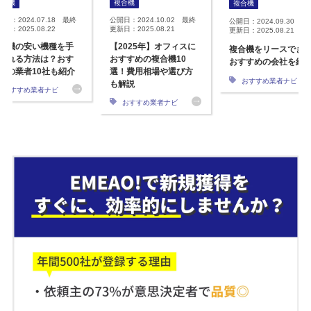
複合機
複合機
複合機
開日：2024.07.18 最終
公開日：2024.10.02 最終
公開日：2024.09.30 最
日：2025.08.22
更新日：2025.08.21
更新日：2025.08.21
合機の安い機種を手
【2025年】オフィスに
複合機をリースでき
入れる方法は？おす
おすすめの複合機10
おすすめの会社を紹
めの業者10社も紹介
選！費用相場や選び方
おすすめ業者ナビ
も解説
おすすめ業者ナビ
おすすめ業者ナビ