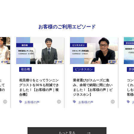
お客様のご利用エピソード
複合機
ビジネスホン
原
た
相見積りをとってランニン
業者選びがスムーズに進
コン
して
グコストを30％も削減でき
み、余裕で納期に間に合い
くれ
様の
ました！【お客様の声｜複
ました！【お客様の声｜ビ
しを
合機】
ジネスホン】
客様
お客様の声
お客様の声
もっと見る