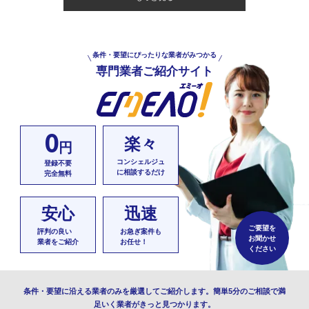
条件・要望にぴったりな業者がみつかる
専門業者ご紹介サイト
0
楽々
円
コンシェルジュ
登録不要
に相談するだけ
完全無料
安心
迅速
ご要望を
評判の良い
お急ぎ案件も
お聞かせ
業者をご紹介
お任せ！
ください
条件・要望に沿える業者のみを厳選してご紹介します。簡単5分のご相談で満
足いく業者がきっと見つかります。