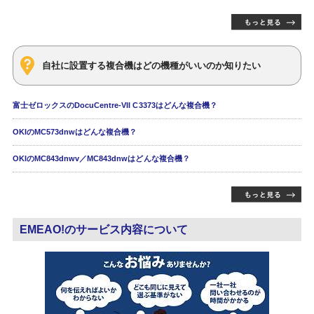
自社に設置する複合機はどの機種がいいのか知りたい
富士ゼロックスのDocuCentre-VII C3373はどんな複合機？
OKIのMC573dnwはどんな複合機？
OKIのMC843dnwv／MC843dnwはどんな複合機？
EMEAO!のサービス内容について