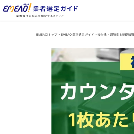
EMEAO!トップ
>
EMEAO!業者選定ガイド
>
複合機
>
用語集＆基礎知