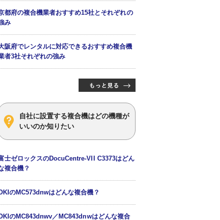
京都府の複合機業者おすすめ15社とそれぞれの
強み
大阪府でレンタルに対応できるおすすめ複合機
業者3社それぞれの強み
自社に設置する複合機はどの機種が
いいのか知りたい
富士ゼロックスのDocuCentre-VII C3373はどん
な複合機？
OKIのMC573dnwはどんな複合機？
OKIのMC843dnwv／MC843dnwはどんな複合