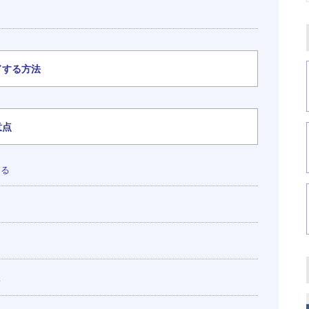
ドする方法
意点
する
い