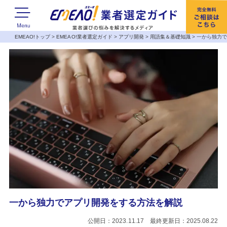
EMEAO!トップ
>
EMEAO!業者選定ガイド
>
アプリ開発
>
用語集＆基礎知識
>
一から独力
一から独力でアプリ開発をする方法を解説
公開日：2023.11.17 最終更新日：2025.08.22