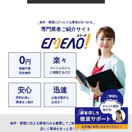
条件・要望にぴったりな業者がみつかる
専門業者ご紹介サイト
0
楽々
円
コンシェルジュ
登録不要
に相談するだけ
完全無料
安心
迅速
ご要望を
評判の良い
お急ぎ案件も
お聞かせ
業者をご紹介
お任せ！
ください
条件・要望に沿える業者のみを厳選してご紹介します。簡単5分のご相談で満
足いく業者がきっと見つかります。