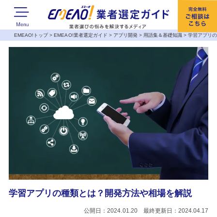
EMEAO!トップ
>
EMEAO!業者選定ガイド
>
アプリ開発
>
用語集＆基礎知識
>
学習アプリ
学習アプリの種類とは？開発方法や相場を解説
公開日：2024.01.20 最終更新日：2024.04.17