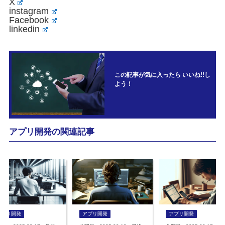
X
instagram
Facebook
linkedin
この記事が気に入ったら いいね!!し
よう！
アプリ開発の関連記事
アプリ開発
アプリ開発
アプリ開発