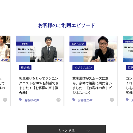
お客様のご利用エピソード
複合機
ビジネスホン
原
た
相見積りをとってランニン
業者選びがスムーズに進
コン
して
グコストを30％も削減でき
み、余裕で納期に間に合い
くれ
様の
ました！【お客様の声｜複
ました！【お客様の声｜ビ
しを
合機】
ジネスホン】
客様
お客様の声
お客様の声
もっと見る