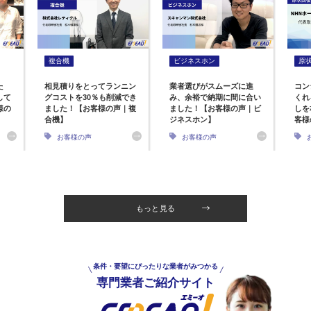
複合機
ビジネスホン
原
た
相見積りをとってランニン
業者選びがスムーズに進
コン
して
グコストを30％も削減でき
み、余裕で納期に間に合い
くれ
様の
ました！【お客様の声｜複
ました！【お客様の声｜ビ
しを
合機】
ジネスホン】
客様
お客様の声
お客様の声
もっと見る
条件・要望にぴったりな業者がみつかる
専門業者ご紹介サイト