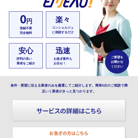
0
楽々
円
コンシェルジュ
登録不要
に相談するだけ
完全無料
安心
迅速
ご要望を
評判の良い
お急ぎ案件も
お聞かせ
業者をご紹介
お任せ！
ください
条件・要望に沿える業者のみを厳選してご紹介します。簡単5分のご相談で満
足いく業者がきっと見つかります。