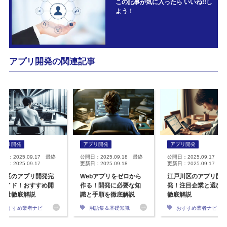
この記事が気に入ったら いいね!!し
よう！
アプリ開発の関連記事
アプリ開発
アプリ開発
アプリ開発
開日：2025.09.17 最終
公開日：2025.09.18 最終
公開日：2025.09.17 最
日：2025.09.17
更新日：2025.09.18
更新日：2025.09.17
並区のアプリ開発完
Webアプリをゼロから
江戸川区のアプリ開
ガイド！おすすめ開
作る！開発に必要な知
発！注目企業と選び
会社徹底解説
識と手順を徹底解説
徹底解説
おすすめ業者ナビ
用語集＆基礎知識
おすすめ業者ナビ