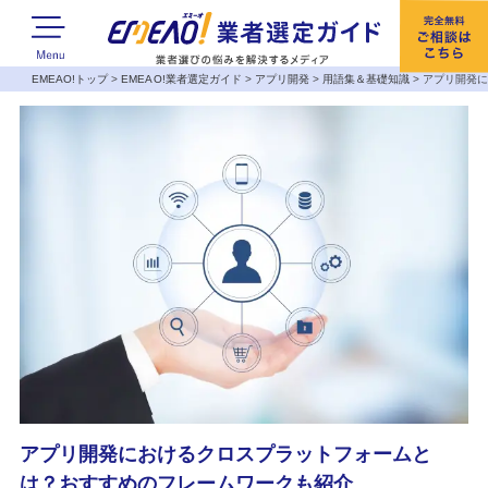
EMEAO!トップ
>
EMEAO!業者選定ガイド
>
アプリ開発
>
用語集＆基礎知識
>
アプリ開発
アプリ開発におけるクロスプラットフォームと
は？おすすめのフレームワークも紹介