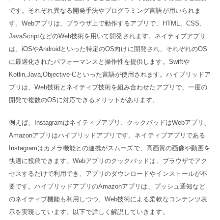
です。それぞれ異なる開発手法やプログラミング言語が用いられま
す。Webアプリは、ブラウザ上で動作するアプリで、HTML、CSS、
JavaScriptなどのWeb技術を用いて開発されます。ネイティブアプリ
は、iOSやAndroidといった特定のOS向けに開発され、それぞれのOS
に最適化されたパフォーマンスと操作性を提供します。Swiftや
Kotlin,Java,Objective-Cといった言語が使用されます。ハイブリッドア
プリは、Web技術とネイティブ技術を組み合わせたアプリで、一度の
開発で複数のOSに対応できるメリットがあります。
例えば、Instagramはネイティブアプリ、クックパッドはWebアプリ、
Amazonアプリはハイブリッドアプリです。ネイティブアプリである
Instagramはカメラ機能との連携がスムーズで、高画質の画像や動画を
快適に投稿できます。Webアプリのクックパッドは、ブラウザでアク
セスするだけで利用でき、アプリのダウンロードやインストールが不
要です。ハイブリッドアプリのAmazonアプリは、プッシュ通知など
のネイティブ機能も利用しつつ、Web技術による柔軟なコンテンツ表
示を実現しています。以下で詳しく解説していきます。