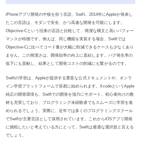
iPhoneアプリ開発の中核を担う言語、Swift。2014年にAppleが発表し
たこの言語は、モダンで安全、かつ高速な開発を可能にします。
Objective-Cという旧来の言語と比較して、簡潔な構文と高いパフォー
マンスが特徴です。例えば、同じ機能を実装する場合、Swiftでは
Objective-Cに比べてコード量が大幅に削減できるケースも少なくあり
ません。この簡潔さは、開発効率の向上に直結します。バグ発生率の
低下にも貢献し、結果として開発コストの削減にも繋がるのです。
Swiftの学習は、Appleが提供する豊富な公式ドキュメントや、オンラ
イン学習プラットフォームで容易に始められます。XcodeというApple
純正の開発環境も、Swiftでの開発を強力にサポート。初心者向けの教
材も充実しており、プログラミング未経験者でもスムーズに学習を進
められるでしょう。実際に、近年では多くのプログラミングスクール
でSwiftが主要言語として採用されています。これからiOSアプリ開発
に挑戦したいと考えている方にとって、Swiftは最適な選択肢と言える
でしょう。