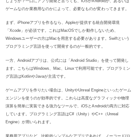
しょうか？一口にアプリ開発と言っても、iOSかAndroidか、あるいは
ゲームなのか業務用なのかによって、必要なものが変わってきます。
まず、iPhoneアプリを作るなら、Appleが提供する統合開発環境
「Xcode」が必須です。これはMacOSでしか動作しないため、
Windowsユーザーの方はMacを用意する必要があります。Swiftという
プログラミング言語を使って開発するのが一般的です。
一方、Androidアプリは、公式には「Android Studio」を使って開発し
ます。こちらはWindows、Mac、Linuxで利用可能です。プログラミン
グ言語はKotlinやJavaが主流です。
ゲームアプリを作りたい場合は、UnityやUnreal Engineといったゲーム
エンジンを使うのが効率的です。これらは高度なグラフィックや物理
演算を簡単に実装できる強力なツールで、iOSとAndroidの両方に対応
しています。プログラミング言語はC#（Unity）やC++（Unreal
Engine）が用いられます。
業務用アプリなど、比較的シンプルなアプリであれば、ノーコード/ロ