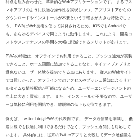
利点を組み合わせた、革新的なWebアプリケーションです。 まるでス
マホアプリのように快適な操作性を実現しつつ、アプリストアからの
ダウンロードやインストールが不要という手軽さが大きな特徴でしょ
う。 PWAはWeb技術を使って開発されるため、iOSでもAndroidで
も、あらゆるデバイスで同じように動作します。 これにより、開発コ
ストやメンテナンスの手間を大幅に削減できるメリットがあります。
PWAの特徴は、オフラインでも利用できること、プッシュ通知が実装
できること、ホーム画面に追加できることなど、ネイティブアプリと
遜色ないユーザー体験を提供できる点にあります。 従来のWebサイト
では難しかった、オフラインでのアクセスやプッシュ通知によるリア
ルタイムな情報配信が可能になるため、ユーザーエンゲージメントの
向上に大きく貢献します。 また、インストールが不要なので、ユーザ
ーは気軽に利用を開始でき、離脱率の低下も期待できます。
例えば、Twitter LiteはPWAの代表例です。 データ通信量を削減し、低
速回線でも快適に利用できるだけでなく、プッシュ通知にも対応して
います。 具体的には、従来のTwitterアプリと比較してデータ通信量を