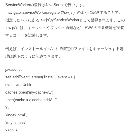
ServiceWorkerの登録はJavaScriptで行います。
`navigator.serviceWorker.register(‘/sw.js’)` のように記述することで、
指定したパスにある`sw.js`がServiceWorkerとして登録されます。この
`sw.js`には、キャッシュやプッシュ通知など、PWAの主要機能を実装
するコードを記述します。
例えば、インストールイベントで特定のファイルをキャッシュする処
理は以下のように記述できます。
javascript
self.addEventListener(‘install’, event => {
event.waitUntil(
caches.open(‘my-cache-v1’)
.then(cache => cache.addAll([
‘/’,
‘/index.html’,
‘/styles.css’,
‘/app.js’