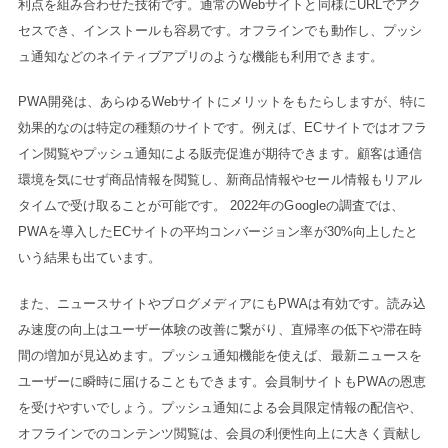
利点を組み合わせた技術です。通常のWebサイトと同様にURLでアク
セスでき、インストールも容易です。オフラインでも動作し、プッシ
ュ通知などのネイティブアプリのような機能も利用できます。
PWA開発は、あらゆるWebサイトにメリットをもたらしますが、特に
効果的なのは特定の種類のサイトです。例えば、ECサイトではオフラ
イン閲覧やプッシュ通知による販売促進が期待できます。顧客は通信
環境を気にせず商品情報を閲覧し、新商品情報やセール情報もリアル
タイムで受け取ることが可能です。 2022年のGoogleの調査では、
PWAを導入したECサイトの平均コンバージョン率が30%向上したと
いう結果も出ています。
また、ニュースサイトやブログメディアにもPWAは有効です。読み込
み速度の向上はユーザー体験の改善に繋がり、直帰率の低下や滞在時
間の増加が見込めます。プッシュ通知機能を使えば、最新ニュースを
ユーザーに瞬時に届けることもできます。会員制サイトもPWAの恩恵
を受けやすいでしょう。プッシュ通知による会員限定情報の配信や、
オフラインでのコンテンツ閲覧は、会員の利便性向上に大きく貢献し