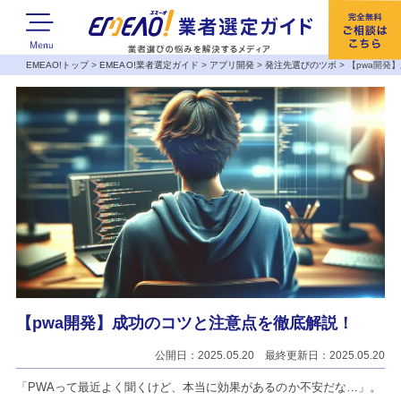
EMEAO!トップ
>
EMEAO!業者選定ガイド
>
アプリ開発
>
発注先選びのツボ
>
【pwa開発
【pwa開発】成功のコツと注意点を徹底解説！
公開日：2025.05.20 最終更新日：2025.05.20
「PWAって最近よく聞くけど、本当に効果があるのか不安だな…」。