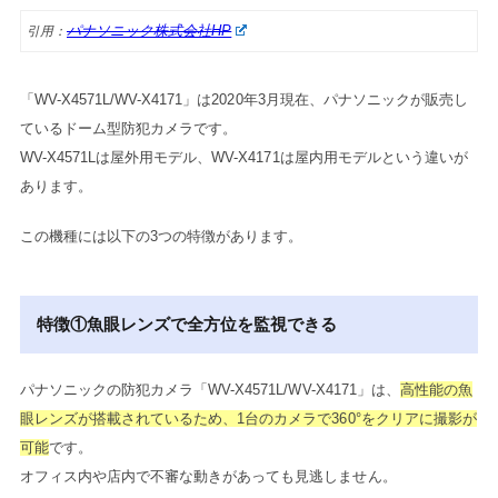
パナソニック株式会社HP
引用：
「WV-X4571L/WV-X4171」は2020年3月現在、パナソニックが販売し
ているドーム型防犯カメラです。
WV-X4571Lは屋外用モデル、WV-X4171は屋内用モデルという違いが
あります。
この機種には以下の3つの特徴があります。
特徴①魚眼レンズで全方位を監視できる
パナソニックの防犯カメラ「WV-X4571L/WV-X4171」は、
高性能の魚
眼レンズが搭載されているため、1台のカメラで360°をクリアに撮影が
可能
です。
オフィス内や店内で不審な動きがあっても見逃しません。