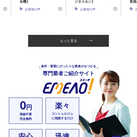
合機】
ジネスホン】
客様
お客様の声
お客様の声
もっと見る
条件・要望にぴったりな業者がみつかる
専門業者ご紹介サイト
0
楽々
円
コンシェルジュ
登録不要
に相談するだけ
完全無料
安心
迅速