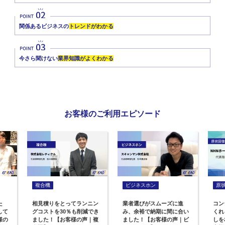
関係あるビジネスの
トレンドがわかる
今さら聞けない
業界知識がよくわかる
お客様のご利用エピソード
複合機
ビジネスホン
原
た
相見積りをとってランニン
業者選びがスムーズに進
コン
して
グコストを30％も削減でき
み、余裕で納期に間に合い
くれ
様の
ました！【お客様の声｜複
ました！【お客様の声｜ビ
しを