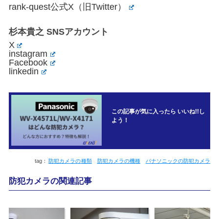
rank-quest公式X（旧Twitter）
杉本貴之 SNSアカウント
X
instagram
Facebook
linkedin
この記事が気に入ったら いいね!!し
よう！
防犯カメラの種類
防犯カメラの機種
パナソニックの防犯カメラ
防犯カメラの関連記事