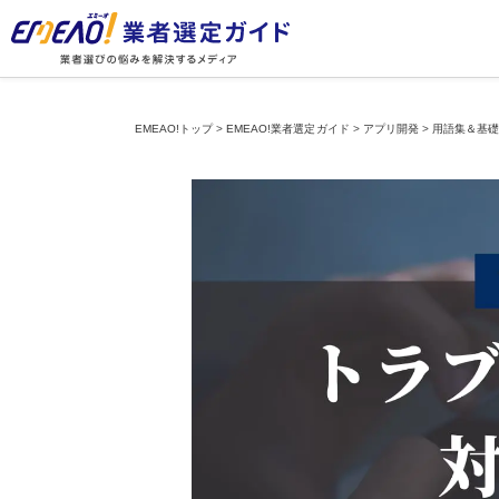
EMEAO!トップ
>
EMEAO!業者選定ガイド
>
アプリ開発
>
用語集＆基