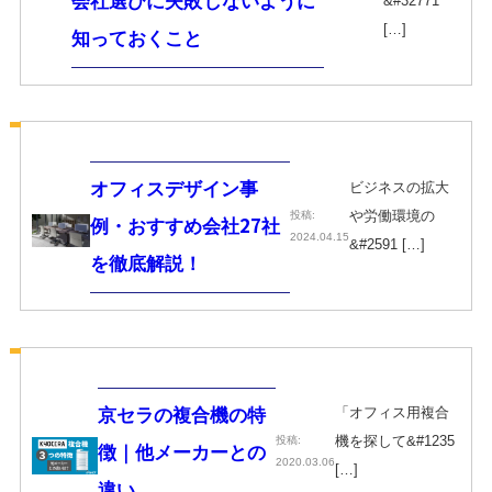
会社選びに失敗しないように
&#32771
[…]
知っておくこと
ビジネスの拡大
オフィスデザイン事
や労働環境の
投稿:
例・おすすめ会社27社
2024.04.15
&#2591 […]
を徹底解説！
「オフィス用複合
京セラの複合機の特
機を探して&#1235
投稿:
徴｜他メーカーとの
2020.03.06
[…]
違い