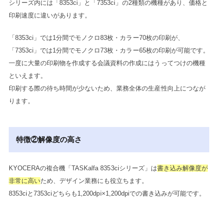
シリーズ内には「8353ci」と「7353ci」の2種類の機種があり、価格と
印刷速度に違いがあります。
「8353ci」では1分間でモノクロ83枚・カラー70枚の印刷が、
「7353ci」では1分間でモノクロ73枚・カラー65枚の印刷が可能です。
一度に大量の印刷物を作成する会議資料の作成にはうってつけの機種
といえます。
印刷する際の待ち時間が少ないため、業務全体の生産性向上につなが
ります。
特徴②解像度の高さ
KYOCERAの複合機「TASKalfa 8353ciシリーズ」は
書き込み解像度が
非常に高い
ため、デザイン業務にも役立ちます。
8353ciと7353ciどちらも1,200dpi×1,200dpiでの書き込みが可能です。