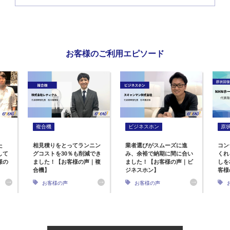
お客様のご利用エピソード
複合機
ビジネスホン
原
た
相見積りをとってランニン
業者選びがスムーズに進
コン
して
グコストを30％も削減でき
み、余裕で納期に間に合い
くれ
様の
ました！【お客様の声｜複
ました！【お客様の声｜ビ
しを
合機】
ジネスホン】
客様
お客様の声
お客様の声