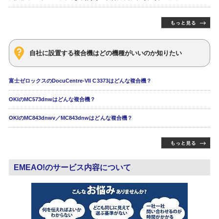
自社に設置する複合機はどの機種がいいのか知りたい
富士ゼロックスのDocuCentre-VII C3373はどんな複合機？
OKIのMC573dnwはどんな複合機？
OKIのMC843dnwv／MC843dnwはどんな複合機？
EMEAO!のサービス内容について