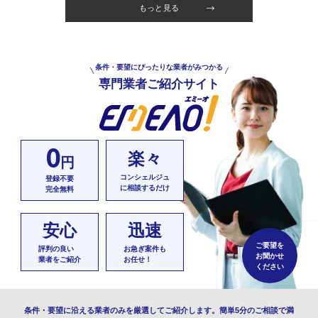
もっと見る
条件・要望にぴったりな業者がみつかる
専門業者ご紹介サイト
0
楽々
円
コンシェルジュ
登録不要
に相談するだけ
完全無料
安心
迅速
ご要望を
評判の良い
お急ぎ案件も
お聞かせ
業者をご紹介
お任せ！
ください
条件・要望に沿える業者のみを厳選してご紹介します。簡単5分のご相談で満