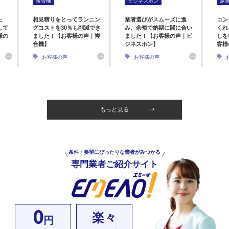
複合機
ビジネスホン
原
た
相見積りをとってランニン
業者選びがスムーズに進
コン
して
グコストを30％も削減でき
み、余裕で納期に間に合い
くれ
様の
ました！【お客様の声｜複
ました！【お客様の声｜ビ
しを
合機】
ジネスホン】
客様
お客様の声
お客様の声
もっと見る
条件・要望にぴったりな業者がみつかる
専門業者ご紹介サイト
0
楽々
円