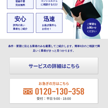
コンシェルジュ
登録不要
に相談するだけ
完全無料
安心
迅速
ご要望を
評判の良い
お急ぎ案件も
お聞かせ
業者をご紹介
お任せ！
ください
条件・要望に沿える業者のみを厳選してご紹介します。簡単5分のご相談で満
足いく業者がきっと見つかります。