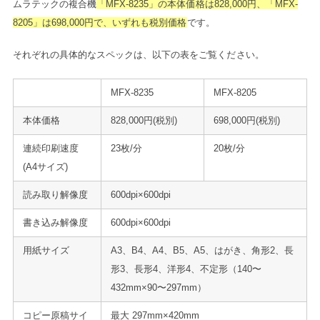
ムラテックの複合機
「MFX-8235」の本体価格は828,000円、「MFX-
8205」は698,000円で、いずれも税別価格
です。
それぞれの具体的なスペックは、以下の表をご覧ください。
MFX-8235
MFX-8205
本体価格
828,000円(税別)
698,000円(税別)
連続印刷速度
23枚/分
20枚/分
(A4サイズ)
読み取り解像度
600dpi×600dpi
書き込み解像度
600dpi×600dpi
用紙サイズ
A3、B4、A4、B5、A5、はがき、角形2、長
形3、長形4、洋形4、不定形（140〜
432mm×90〜297mm）
コピー原稿サイ
最大 297mm×420mm