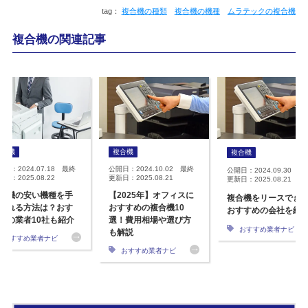
複合機の種類
複合機の機種
ムラテックの複合機
複合機の関連記事
複合機
複合機
複合機
開日：2024.07.18 最終
公開日：2024.10.02 最終
公開日：2024.09.30 最
日：2025.08.22
更新日：2025.08.21
更新日：2025.08.21
合機の安い機種を手
【2025年】オフィスに
複合機をリースでき
入れる方法は？おす
おすすめの複合機10
おすすめの会社を紹
めの業者10社も紹介
選！費用相場や選び方
おすすめ業者ナビ
も解説
おすすめ業者ナビ
おすすめ業者ナビ