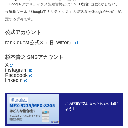
∟Google アナリティクス認定資格とは：SEO対策には欠かせないデー
タ解析ツール「Googleアナリティクス」の習熟度をGoogleが公式に認
定する資格です。
公式アカウント
rank-quest公式X（旧Twitter）
杉本貴之 SNSアカウント
X
instagram
Facebook
linkedin
この記事が気に入ったら いいね!!し
よう！