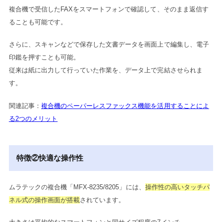
複合機で受信したFAXをスマートフォンで確認して、そのまま返信す
ることも可能です。
さらに、スキャンなどで保存した文書データを画面上で編集し、電子
印鑑を押すことも可能。
従来は紙に出力して行っていた作業を、データ上で完結させられま
す。
関連記事：
複合機のペーパーレスファックス機能を活用することによ
る2つのメリット
特徴②快適な操作性
ムラテックの複合機「MFX-8235/8205」には、
操作性の高いタッチパ
ネル式の操作画面が搭載
されています。