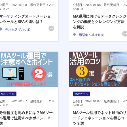
公開日：2020.01.08 最終更新日：202
公開日：2020.01.08 最終更新日：20
5.08.28
5.08.28
マーケティングオートメーショ
MA運用におけるデータクレンジ
ンツールとSFAの違いは？
ングの概要とクレンジング方法
を解説
発注先選びのツボ
用語集＆基礎知識
MAツール
MAツール
公開日：2020.01.07 最終更新日：202
公開日：2020.01.07 最終更新日：20
5.08.28
5.08.28
分析精度を高めるには？MAツー
MAツール活用でネット経由のリ
ル運用で注意すべきポイント２
ードジェネレーションを得るコ
選
ツ３選