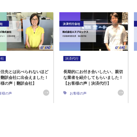
会社
決済代行
外注先とは比べられないほど
長期的にお付き合いしたい、親切
な翻訳会社に出会えました！
な業者を紹介してもらいました！
客様の声｜翻訳会社】
【お客様の声｜決済代行】
客様の声
お客様の声