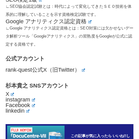
∟SEO協会認定試験とは：時代によって変化してきたＳＥＯ技術を体
系的に理解していることを示す資格検定試験です。
Google アナリティクス認定資格
∟Google アナリティクス認定資格とは：SEO対策には欠かせないデー
タ解析ツール「Googleアナリティクス」の習熟度をGoogleが公式に認
定する資格です。
公式アカウント
rank-quest公式X（旧Twitter）
杉本貴之 SNSアカウント
X
instagram
Facebook
linkedin
この記事が気に入ったら いいね!!し