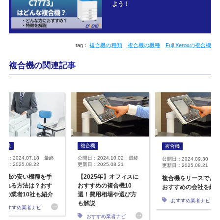
よう！
複合機の種類
複合機の機種
Fuji Xeroxの複合機
複合機の関連記事
複合機
複合機
複合機
開日：2024.07.18 最終
公開日：2024.10.02 最終
公開日：2024.09.30 最
日：2025.08.22
更新日：2025.08.21
更新日：2025.08.21
合機の安い機種を手
【2025年】オフィスに
複合機をリースでき
入れる方法は？おす
おすすめの複合機10
おすすめの会社を紹
めの業者10社も紹介
選！費用相場や選び方
おすすめ業者ナビ
も解説
おすすめ業者ナビ
おすすめ業者ナビ