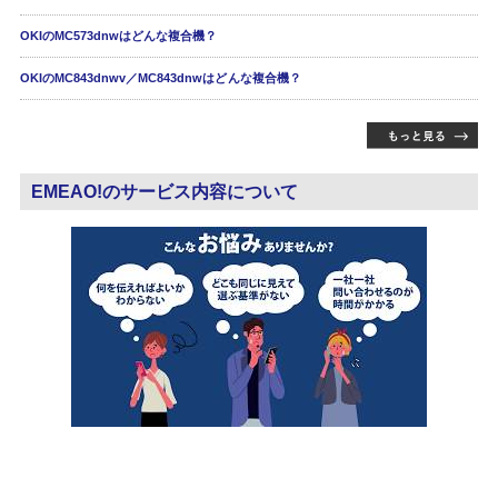
OKIのMC573dnwはどんな複合機？
OKIのMC843dnwv／MC843dnwはどんな複合機？
EMEAO!のサービス内容について