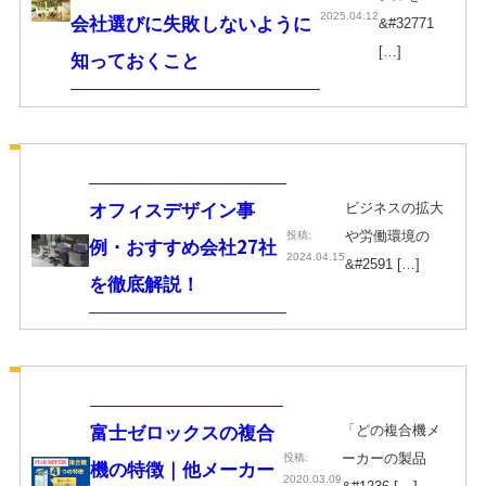
2025.04.12
会社選びに失敗しないように
&#32771
[…]
知っておくこと
ビジネスの拡大
オフィスデザイン事
や労働環境の
投稿:
例・おすすめ会社27社
2024.04.15
&#2591 […]
を徹底解説！
「どの複合機メ
富士ゼロックスの複合
ーカーの製品
投稿:
機の特徴｜他メーカー
2020.03.09