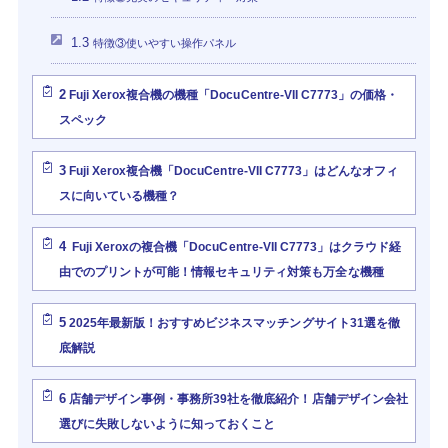
1.3
特徴③使いやすい操作パネル
2
Fuji Xerox複合機の機種「DocuCentre-VII C7773」の価格・
スペック
3
Fuji Xerox複合機「DocuCentre-VII C7773」はどんなオフィ
スに向いている機種？
4
Fuji Xeroxの複合機「DocuCentre-VII C7773」はクラウド経
由でのプリントが可能！情報セキュリティ対策も万全な機種
5
2025年最新版！おすすめビジネスマッチングサイト31選を徹
底解説
6
店舗デザイン事例・事務所39社を徹底紹介！店舗デザイン会社
選びに失敗しないように知っておくこと