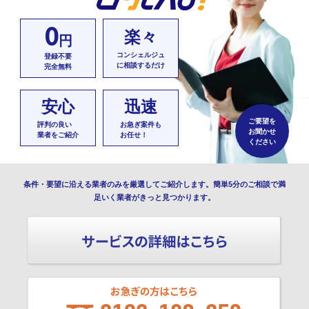
0
楽々
円
コンシェルジュ
登録不要
に相談するだけ
完全無料
安心
迅速
ご要望を
評判の良い
お急ぎ案件も
お聞かせ
業者をご紹介
お任せ！
ください
条件・要望に沿える業者のみを厳選してご紹介します。簡単5分のご相談で満
足いく業者がきっと見つかります。