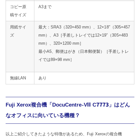
コピー原
A3まで
稿サイズ
用紙サイ
最大：SRA3（320×450 mm）、12×18″（305×457
ズ
mm）、A3［手差しトレイでは12×19″（305×483
mm）、320×1200 mm］
最小A5、郵便はがき（日本郵便製）［手差しトレ
イでは89×98 mm］
無線LAN
あり
Fuji Xerox複合機「DocuCentre-VII C7773」はどん
なオフィスに向いている機種？
以上ご紹介してきたような特徴があるため、Fuji Xeroxの複合機