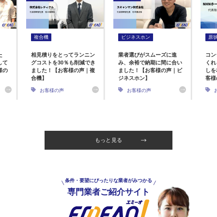
複合機
ビジネスホン
原
た
相見積りをとってランニン
業者選びがスムーズに進
コン
して
グコストを30％も削減でき
み、余裕で納期に間に合い
くれ
様の
ました！【お客様の声｜複
ました！【お客様の声｜ビ
しを
合機】
ジネスホン】
客様
お客様の声
お客様の声
もっと見る
条件・要望にぴったりな業者がみつかる
専門業者ご紹介サイト