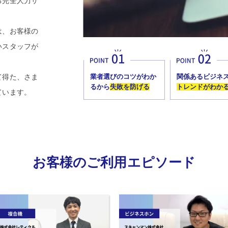
る完全人力サ
は、お客様の
いスタッフが
。
て得た、さま
業者選びのコツがわか
関係あるビジネ
るから
失敗を防げる
トレンドがわか
ています。
お客様のご利用エピソード