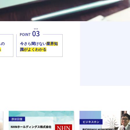
スの
今さら聞けない
業界知
る
識がよくわかる