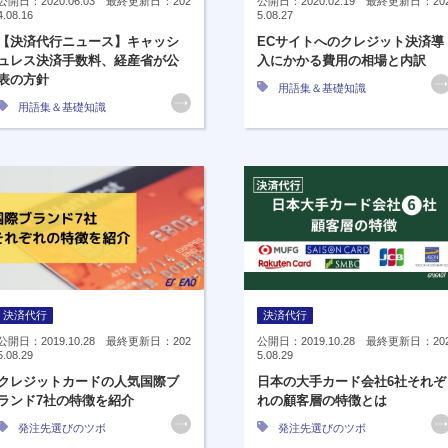
公開日：2020.06.03 最終更新日：202
公開日：2020.02.19 最終更新日：20
4.08.16
5.08.27
【決済代行ニュース】キャッシ
ECサイトへのクレジット決済導
ュレス決済手数料、経産省が公
入にかかる費用の相場と内訳
表の方針
用語集＆基礎知識
用語集＆基礎知識
決済代行
決済代行
公開日：2019.10.28 最終更新日：202
公開日：2019.10.28 最終更新日：20
5.08.29
5.08.29
クレジットカードの人気国際ブ
日本の大手カード会社6社それぞ
ランド7社の特徴を紹介
れの顧客層の特徴とは
発注先選びのツボ
発注先選びのツボ