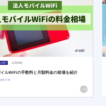
WiFi
11月02日
イルWiFiの手数料と月額料金の相場を紹介
びのツボ